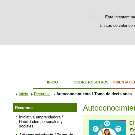
Bienvenido
Welcome
Aquest lloc web utilitza c
Està intentant na
En cas de voler con
INICIO
SOBRE NOSOTROS
ORIENTACI
Inicio
Recursos
Autoconocimiento / Toma de decisiones
Autoconocimien
Recursos
Iniciativa emprendedora /
Habilidades personales y
El
sociales
Ex
Autoconocimiento / Toma de