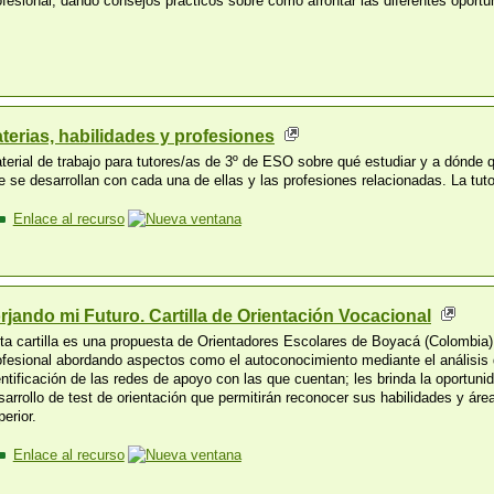
ofesional, dando consejos prácticos sobre cómo afrontar las diferentes oport
terias, habilidades y profesiones
terial de trabajo para tutores/as de 3º de ESO sobre qué estudiar y a dónde qu
e se desarrollan con cada una de ellas y las profesiones relacionadas. La tuto
Enlace al recurso
rjando mi Futuro. Cartilla de Orientación Vocacional
ta cartilla es una propuesta de Orientadores Escolares de Boyacá (Colombia) 
ofesional abordando aspectos como el autoconocimiento mediante el análisis d
entificación de las redes de apoyo con las que cuentan; les brinda la oportun
sarrollo de test de orientación que permitirán reconocer sus habilidades y á
perior.
Enlace al recurso