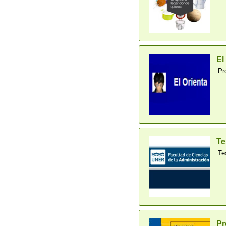
El
Pr
Te
Te
Pr