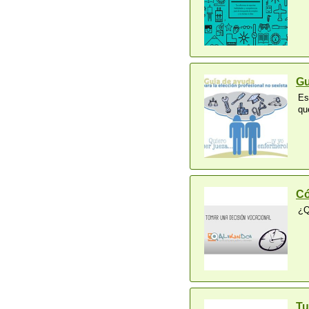
Gu
Es
qu
Có
¿Q
Tu