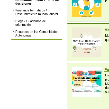
pr
decisiones
Itinerarios formativos /
Descubrimiento mundo laboral
Blogs / Cuadernos de
orientación
Ma
Recursos en las Comunidades
Autónomas
Ma
qu
Fo
Es
pr
id
de
su