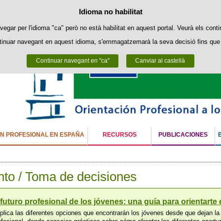
Política de cookies
Idioma no habilitat
Passar al contingut
ookies pròpies per facilitar la navegació i cookies de tercers per obtenir estadí
vegar per l'idioma "ca" però no està habilitat en aquest portal. Veurà els conti
tinuar navegant en aquest idioma, s'emmagatzemarà la seva decisió fins que 
Podeu obtenir més informació a l'apartat "Cookies" del nostre
avís legal
.
Continuar navegant en "ca"
Acceptar
Rebutjar
Canviar al castellà
ÓN PROFESIONAL EN ESPAÑA
RECURSOS
PUBLICACIONES
to / Toma de decisiones
 futuro profesional de los jóvenes: una guía para orientarte
plica las diferentes opciones que encontrarán los jóvenes desde que dejan la