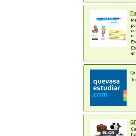
Fo
Ma
po
or
mu
Es
Es
en
Qu
Te
GR
Cu
ha