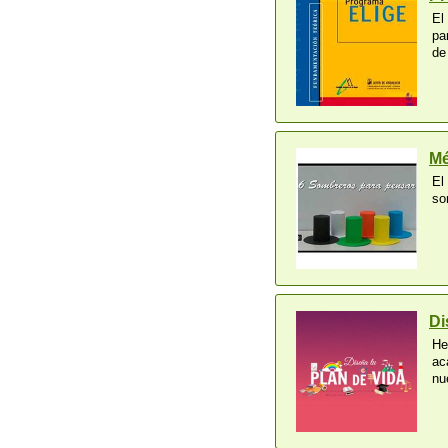
El
pa
de
Mé
El
so
Di
He
ac
nu