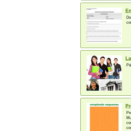
En
Do
co
La
Pá
Pr
Pr
Mu
co
co