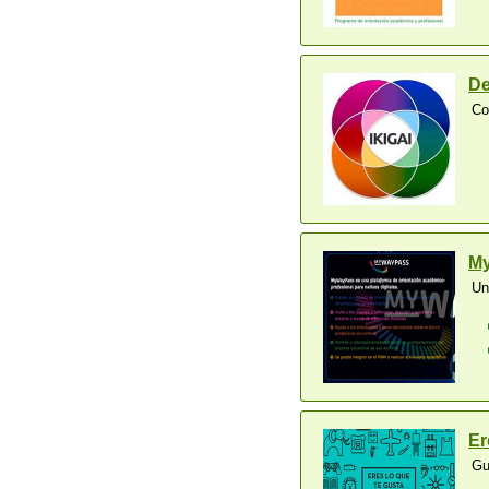
De
Co
M
Un
Er
Gu