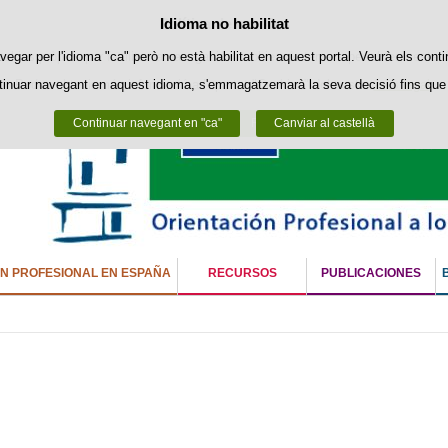
Política de cookies
Idioma no habilitat
Passar al contingut
ookies pròpies per facilitar la navegació i cookies de tercers per obtenir estadí
vegar per l'idioma "ca" però no està habilitat en aquest portal. Veurà els conti
tinuar navegant en aquest idioma, s'emmagatzemarà la seva decisió fins que 
Podeu obtenir més informació a l'apartat "Cookies" del nostre
avís legal
.
Continuar navegant en "ca"
Acceptar
Rebutjar
Canviar al castellà
ÓN PROFESIONAL EN ESPAÑA
RECURSOS
PUBLICACIONES