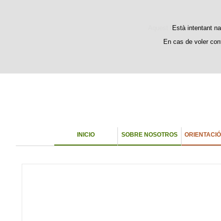
Bienvenido
Welcome
Aquest lloc web utilitza c
Està intentant na
En cas de voler con
INICIO
SOBRE NOSOTROS
ORIENTACI