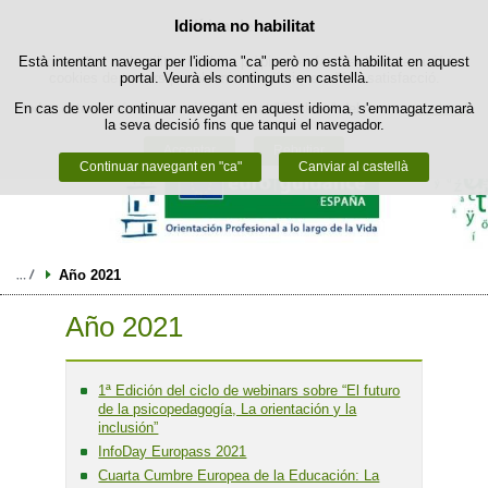
Política de cookies
Idioma no habilitat
Passar al contingut
Està intentant navegar per l'idioma "ca" però no està habilitat en aquest
Aquest lloc web utilitza cookies pròpies per facilitar la navegació i
cookies de tercers per obtenir estadístiques d'ús i satisfacció.
portal. Veurà els continguts en castellà.
En cas de voler continuar navegant en aquest idioma, s'emmagatzemarà
Podeu obtenir més informació a l'apartat "Cookies" del nostre
avís legal
.
la seva decisió fins que tanqui el navegador.
Acceptar
Rebutjar
Continuar navegant en "ca"
Canviar al castellà
Año 2021
Año 2021
1ª Edición del ciclo de webinars sobre “El futuro
de la psicopedagogía, La orientación y la
inclusión”
InfoDay Europass 2021
Cuarta Cumbre Europea de la Educación: La