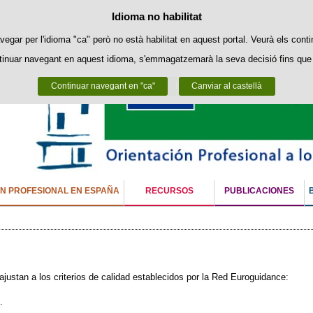
Política de cookies
Idioma no habilitat
Passar al contingut
ookies pròpies per facilitar la navegació i cookies de tercers per obtenir estadí
vegar per l'idioma "ca" però no està habilitat en aquest portal. Veurà els conti
tinuar navegant en aquest idioma, s'emmagatzemarà la seva decisió fins que 
Podeu obtenir més informació a l'apartat "Cookies" del nostre
avís legal
.
Continuar navegant en "ca"
Acceptar
Rebutjar
Canviar al castellà
ÓN PROFESIONAL EN ESPAÑA
RECURSOS
PUBLICACIONES
ustan a los criterios de calidad establecidos por la Red Euroguidance:
.