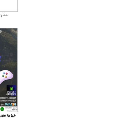
mpleo
sde la E.P.