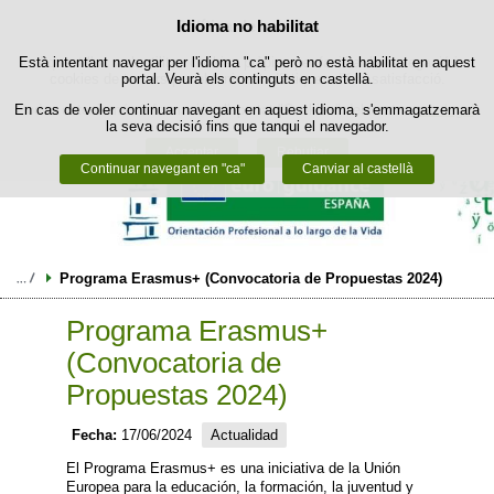
Política de cookies
Idioma no habilitat
Passar al contingut
Està intentant navegar per l'idioma "ca" però no està habilitat en aquest
Aquest lloc web utilitza cookies pròpies per facilitar la navegació i
cookies de tercers per obtenir estadístiques d'ús i satisfacció.
portal. Veurà els continguts en castellà.
En cas de voler continuar navegant en aquest idioma, s'emmagatzemarà
Podeu obtenir més informació a l'apartat "Cookies" del nostre
avís legal
.
la seva decisió fins que tanqui el navegador.
Acceptar
Rebutjar
Continuar navegant en "ca"
Canviar al castellà
Programa Erasmus+ (Convocatoria de Propuestas 2024)
Programa Erasmus+
(Convocatoria de
Propuestas 2024)
Fecha:
17/06/2024
Actualidad
El Programa Erasmus+ es una iniciativa de la Unión
Europea para la educación, la formación, la juventud y