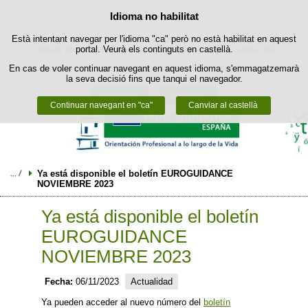
Política de cookies
Idioma no habilitat
Passar al contingut
Està intentant navegar per l'idioma "ca" però no està habilitat en aquest
Aquest lloc web utilitza cookies pròpies per facilitar la navegació i
cookies de tercers per obtenir estadístiques d'ús i satisfacció.
portal. Veurà els continguts en castellà.
En cas de voler continuar navegant en aquest idioma, s'emmagatzemarà
Podeu obtenir més informació a l'apartat "Cookies" del nostre
avís legal
.
la seva decisió fins que tanqui el navegador.
Acceptar
Rebutjar
Continuar navegant en "ca"
Canviar al castellà
Ya está disponible el boletín EUROGUIDANCE 
NOVIEMBRE 2023
Ya está disponible el boletín
EUROGUIDANCE
NOVIEMBRE 2023
Fecha:
06/11/2023
Actualidad
Ya pueden acceder al nuevo número del
boletín