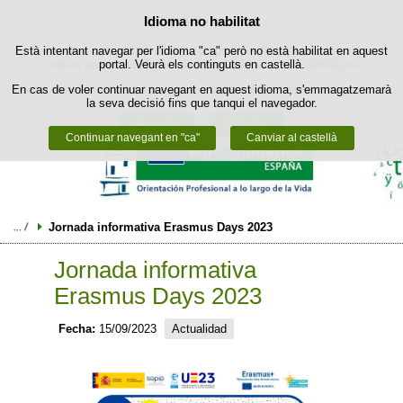
Política de cookies
Idioma no habilitat
Passar al contingut
Està intentant navegar per l'idioma "ca" però no està habilitat en aquest
Aquest lloc web utilitza cookies pròpies per facilitar la navegació i
cookies de tercers per obtenir estadístiques d'ús i satisfacció.
portal. Veurà els continguts en castellà.
En cas de voler continuar navegant en aquest idioma, s'emmagatzemarà
Podeu obtenir més informació a l'apartat "Cookies" del nostre
avís legal
.
la seva decisió fins que tanqui el navegador.
Acceptar
Rebutjar
Continuar navegant en "ca"
Canviar al castellà
Jornada informativa Erasmus Days 2023
Jornada informativa
Erasmus Days 2023
Fecha:
15/09/2023
Actualidad