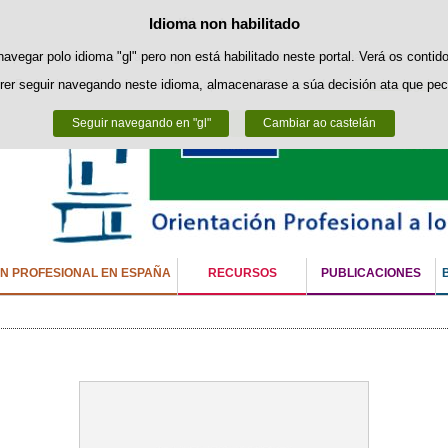
Idioma non habilitado
Política de cookies
Saltar ao contido
es propias para facilitar a navegación e cookies de terceiros para obter estatí
navegar polo idioma "gl" pero non está habilitado neste portal. Verá os contid
rer seguir navegando neste idioma, almacenarase a súa decisión ata que pec
Pode obter máis información no apartado "Cookies" do noso
aviso legal
.
Seguir navegando en "gl"
Aceptar
Rexeitar
Cambiar ao castelán
ÓN PROFESIONAL EN ESPAÑA
RECURSOS
PUBLICACIONES