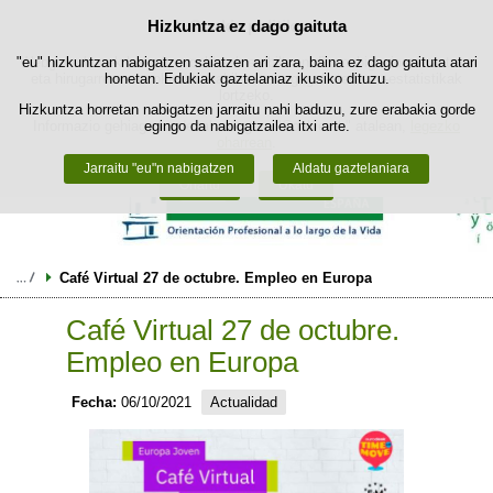
Hizkuntza ez dago gaituta
Cookie politika
Edukira salto egin
"eu" hizkuntzan nabigatzen saiatzen ari zara, baina ez dago gaituta atari
Webgune honek berezko cookie-ak erabiltzen ditu nabigazioa errazteko
eta hirugarrenen cookie-ak erabilera- eta gogobetetasun-estatistikak
honetan. Edukiak gaztelaniaz ikusiko dituzu.
lortzeko.
Hizkuntza horretan nabigatzen jarraitu nahi baduzu, zure erabakia gorde
Informazio gehiago lor dezakezu gure "Cookie-ak" atalean,
egingo da nabigatzailea itxi arte.
legezko
oharrean
.
Jarraitu "eu"n nabigatzen
Aldatu gaztelaniara
Onartu
Ukatu
Café Virtual 27 de octubre. Empleo en Europa
Café Virtual 27 de octubre.
Empleo en Europa
Fecha:
06/10/2021
Actualidad